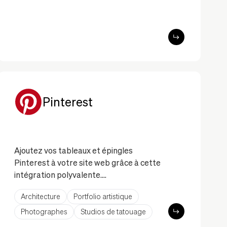
et l’expérience utilisateur.
Pinterest
Ajoutez vos tableaux et épingles
Pinterest à votre site web grâce à cette
intégration polyvalente.
Architecture
Portfolio artistique
L'intégration Pinterest vous permet
d’afficher des épingles, des tableaux et
Photographes
Studios de tatouage
des flux de profil directement sur votre