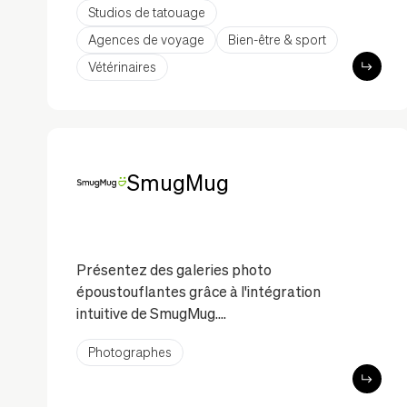
votre audience.
Studios de tatouage
Agences de voyage
Bien-être & sport
Vétérinaires
SmugMug
Présentez des galeries photo
époustouflantes grâce à l'intégration
intuitive de SmugMug.
Photographes
L'intégration de SmugMug permet aux
photographes de présenter leurs
galeries professionnelles en toute