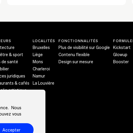
des mises à jour automatiques, cette
solution est idéale pour mettre en valeur
votre travail et attirer de nouvelles
opportunités.
TEURS
LOCALITÉS
FONCTIONNALITÉS
FORMULE
itecture
Bruxelles
Plus de visibilité sur Google
Kickstart
être & sport
Liège
Contenu flexible
Glowup
 de santé
Mons
Design sur mesure
Booster
ilier
Charleroi
ces juridiques
Namur
aurants & cafés
La Louvière
olio artistique
ementiel
ience. Nous
pouvez vous
Accepter