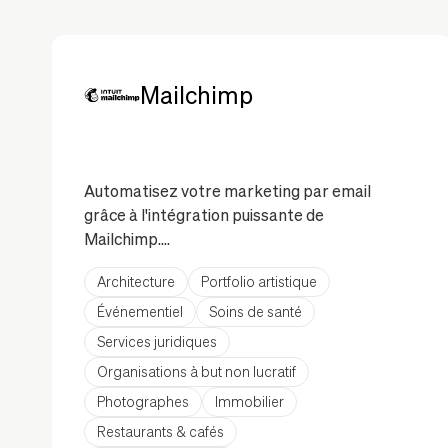
Mailchimp
Automatisez votre marketing par email
grâce à l'intégration puissante de
Mailchimp.
Architecture
Portfolio artistique
L'intégration de Mailchimp vous permet
de collecter des abonnés, de créer des
Événementiel
Soins de santé
formulaires d'inscription et de gérer vos
Services juridiques
campagnes email directement depuis
Organisations à but non lucratif
votre site. Avec son interface intuitive et
Photographes
Immobilier
ses outils marketing, vous pouvez
accroître l'engagement et développer
Restaurants & cafés