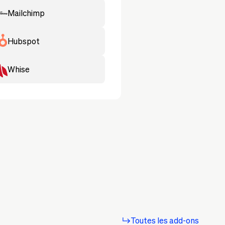
chimp
Mailchimp
pot
Hubspot
e
Whise
Toutes les add-ons