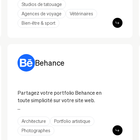
HubSpot à votre site pour améliorer
Studios de tatouage
l’engagement client et favoriser la
Agences de voyage
Vétérinaires
croissance de votre entreprise.
Bien-être & sport
Behance
Partagez votre portfolio Behance en
toute simplicité sur votre site web.
L'intégration Behance permet aux
Architecture
Portfolio artistique
professionnels créatifs de présenter leur
portfolio directement sur leur site. Avec
Photographes
des mises en page personnalisables et