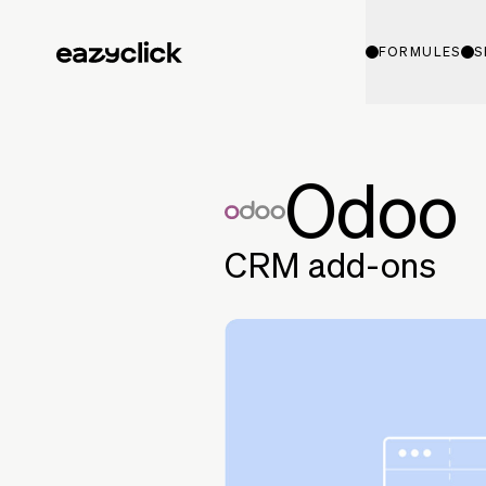
FORMULES
S
Odoo
CRM add-ons