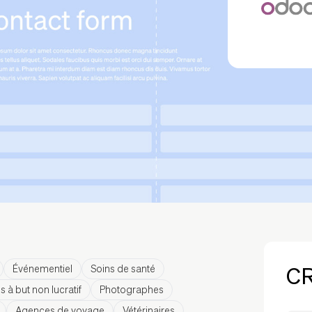
CR
Événementiel
Soins de santé
 à but non lucratif
Photographes
Agences de voyage
Vétérinaires