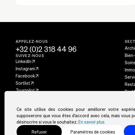
simplicité. Avec des images en haute
résolution et des thèmes
personnalisables, cette solution améliore
l’attrait visuel de votre site tout en
offrant une expérience de visualisation
fluide.
APPELEZ-NOUS
SEC
+32 (0)2 318 44 96
Arch
Bien-
SUIVEZ-NOUS
LinkedIn
Soins
Instagram
Immob
Facebook
Servi
Sortlist
Rest
Trustpilot
Portf
Évén
Excellent
Trustpilot
Ce site utilise des cookies pour améliorer votre expér
supposerons que vous êtes d'accord avec cela, mais vous 
désinscrire si vous le souhaitez.
En savoir plus
Refuser
Paramètres de cookies