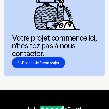
modifier à notre équipe, et nous effectuerons les
la webdesign de votre template chosi
changements pour vous dans la limite des heures incluses
le pack SEO avancee si vous avez besoi nde plus de
dans votre pack de maintenance.
visibilites
Cependant, si vous ajoutez des plugins comme Calendly par
exemple, vous devez souscrire à leurs services séparément.
Votre projet commence ici,
n’hésitez pas à nous
contacter.
Donner vie à mon projet
Excellent
Trustpilot