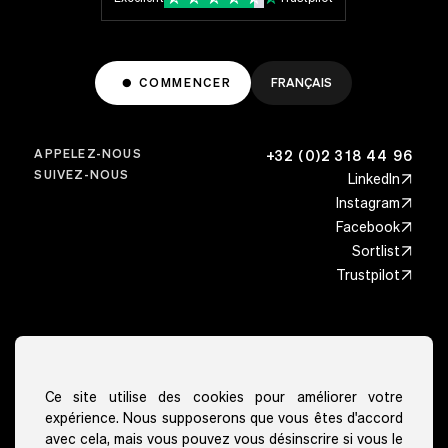
COMMENCER
FRANÇAIS
APPELEZ-NOUS
+32 (0)2 318 44 96
SUIVEZ-NOUS
LinkedIn
Instagram
Facebook
Sortlist
Trustpilot
Secteurs
Architecture
Localités
Ce site utilise des cookies pour améliorer votre
Bien-être & sport
expérience. Nous supposerons que vous êtes d'accord
Bruxelles
Fonctionnalités
Soins de santé
avec cela, mais vous pouvez vous désinscrire si vous le
Liège