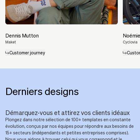
Dennis Mutton
Noémie
Maket
Cyclovia
Customer journey
Custo
Derniers designs
Démarquez-vous et attirez vos clients idéaux
Plongez dans notre sélection de 100+ templates en constante
évolution, conçus par nos équipes pour répondre aux besoins de
15+ secteurs (indépendants et petites entreprises comprises).
Nous vous aidons à trouver celui qui vous correspond et le