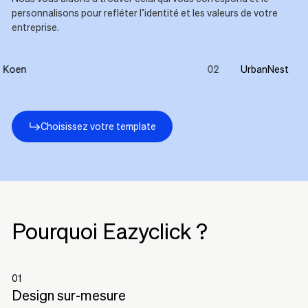
personnalisons pour refléter l’identité et les valeurs de votre
entreprise.
n
02
UrbanNest
en
UrbanNest
Choisissez votre template
Pourquoi Eazyclick ?
01
Design sur-mesure