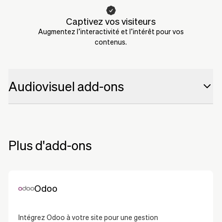
Captivez vos visiteurs
Augmentez l’interactivité et l’intérêt pour vos
contenus.
Audiovisuel add-ons
Pixieset
Pixieset
SmugMug
SmugMug
Plus d'add-ons
DroneDeploy
DroneDeploy
Matterport
Matterport
Odoo
Intégrez Odoo à votre site pour une gestion