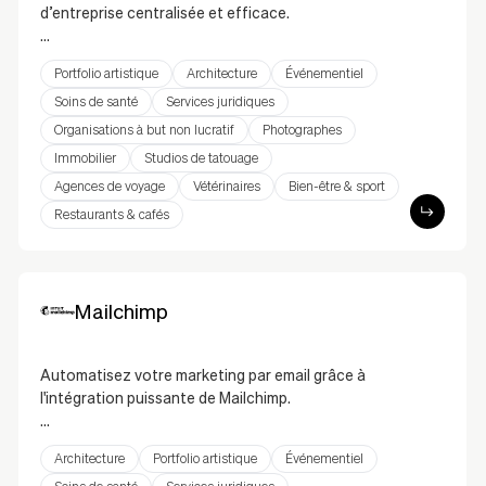
d’entreprise centralisée et efficace.
Odoo est une solution ERP complète qui vous
Portfolio artistique
Architecture
Événementiel
permet de centraliser la gestion de votre entreprise
directement depuis votre site web. Gérez vos
Soins de santé
Services juridiques
stocks, vos commandes, vos factures et bien plus
Organisations à but non lucratif
Photographes
encore grâce à cette intégration fluide. Simplifiez
Immobilier
Studios de tatouage
vos processus, améliorez l’efficacité de vos
Agences de voyage
Vétérinaires
Bien-être & sport
opérations et offrez une expérience client optimale.
Restaurants & cafés
Mailchimp
Automatisez votre marketing par email grâce à
l'intégration puissante de Mailchimp.
L'intégration de Mailchimp vous permet de collecter
Architecture
Portfolio artistique
Événementiel
des abonnés, de créer des formulaires d'inscription