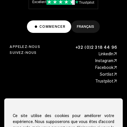
Excellent
Trustpilot
COMMENCER
FRANÇAIS
APPELEZ-NOUS
+32 (0)2 318 44 96
SUIVEZ-NOUS
LinkedIn
Instagram
Facebook
Sortlist
Trustpilot
Secteurs
Architecture
Localités
Ce site utilise des cookies pour améliorer votre
Bien-être & sport
expérience. Nous supposerons que vous êtes d'accord
Bruxelles
Fonctionnalités
Soins de santé