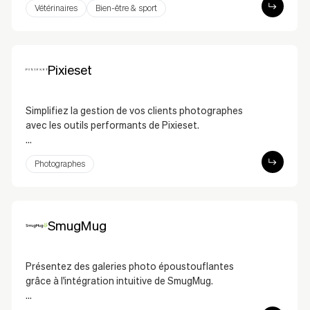
Vétérinaires
Bien-être & sport
croissance de votre entreprise.
Pixieset
Simplifiez la gestion de vos clients photographes
avec les outils performants de Pixieset.
Pixieset est une plateforme conçue pour les
Photographes
photographes, permettant de gérer des galeries
clients, des validations et des ventes en ligne. Son
intégration vous permet d’ajouter facilement des
galeries ou des liens vers votre boutique sur votre
SmugMug
site, améliorant ainsi les fonctionnalités et
l’expérience utilisateur.
Présentez des galeries photo époustouflantes
grâce à l'intégration intuitive de SmugMug.
L'intégration de SmugMug permet aux photographes