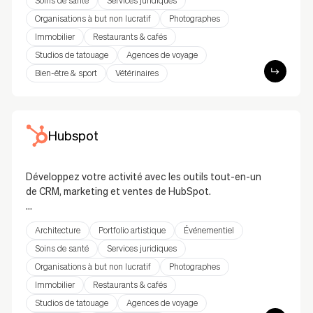
et de gérer vos campagnes email directement depuis
Soins de santé
Services juridiques
votre site. Avec son interface intuitive et ses outils
Organisations à but non lucratif
Photographes
marketing, vous pouvez accroître l'engagement et
Immobilier
Restaurants & cafés
développer votre audience.
Studios de tatouage
Agences de voyage
Bien-être & sport
Vétérinaires
Hubspot
Développez votre activité avec les outils tout-en-un
de CRM, marketing et ventes de HubSpot.
L'intégration de HubSpot vous aide à gérer vos
Architecture
Portfolio artistique
Événementiel
leads, suivre vos contacts et lancer des campagnes
marketing en toute simplicité. Du marketing par email
Soins de santé
Services juridiques
au chat en direct, en passant par les formulaires de
Organisations à but non lucratif
Photographes
génération de leads, cette solution intègre les
Immobilier
Restaurants & cafés
puissants outils de HubSpot à votre site pour
Studios de tatouage
Agences de voyage
améliorer l’engagement client et favoriser la